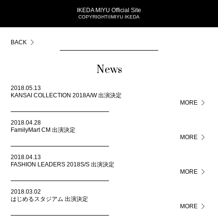
IKEDA MIYU Official Site
COPYRIGHT©MIYU IKEDA
BACK
News
2018.05.13
KANSAI COLLECTION 2018A/W 出演決定
MORE
2018.04.28
FamilyMart CM 出演決定
MORE
2018.04.13
FASHION LEADERS 2018S/S 出演決定
MORE
2018.03.02
はじめるスタジアム 出演決定
MORE