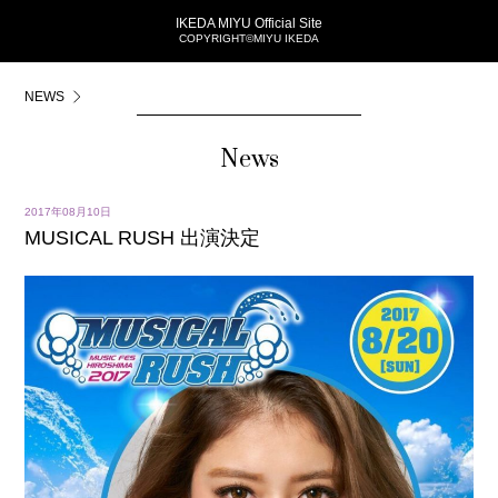
IKEDA MIYU Official Site
COPYRIGHT©MIYU IKEDA
NEWS
News
2017年08月10日
MUSICAL RUSH 出演決定